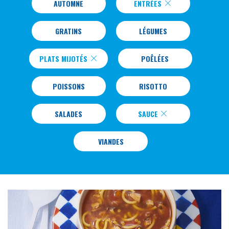
AUTOMNE
ENTRÉES
GRATINS
LÉGUMES
PLATS MIJOTÉS
POÊLÉES
POISSONS
RISOTTO
SALADES
SAUCE
VIANDES