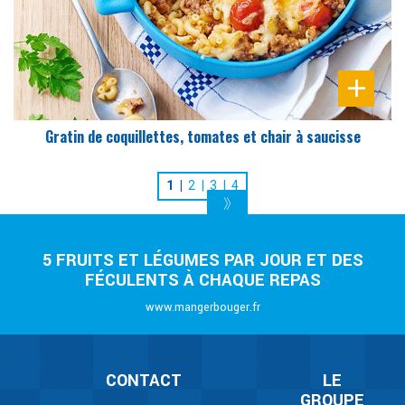
Gratin de coquillettes, tomates et chair à saucisse
1
2
3
4
5 FRUITS ET LÉGUMES PAR JOUR ET DES
FÉCULENTS À CHAQUE REPAS
www.mangerbouger.fr
CONTACT
LE
GROUPE