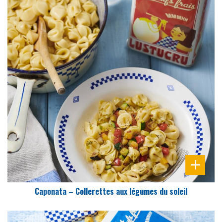
DIFFICULTÉ
PRÉPARATION
25 Min
Caponata – Collerettes aux légumes du soleil