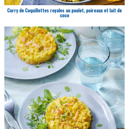
Curry de Coquillettes royales au poulet, poireaux et lait de
coco
DIFFICULTÉ
PRÉPARATION
25 Min