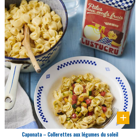
DIFFICULTÉ
PRÉPARATION
25 Min
Caponata – Collerettes aux légumes du soleil