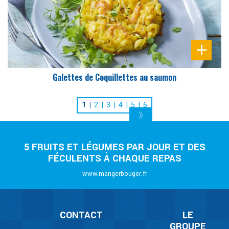
Galettes de Coquillettes au saumon
1
2
3
4
5
6
5 FRUITS ET LÉGUMES PAR JOUR ET DES
FÉCULENTS À CHAQUE REPAS
www.mangerbouger.fr
CONTACT
LE
GROUPE