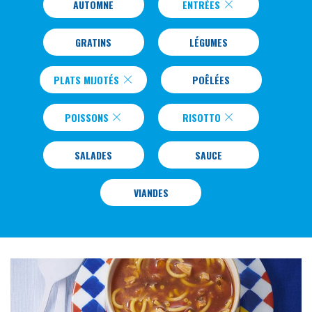
AUTOMNE
ENTRÉES
GRATINS
LÉGUMES
PLATS MIJOTÉS
POÊLÉES
POISSONS
RISOTTO
SALADES
SAUCE
VIANDES