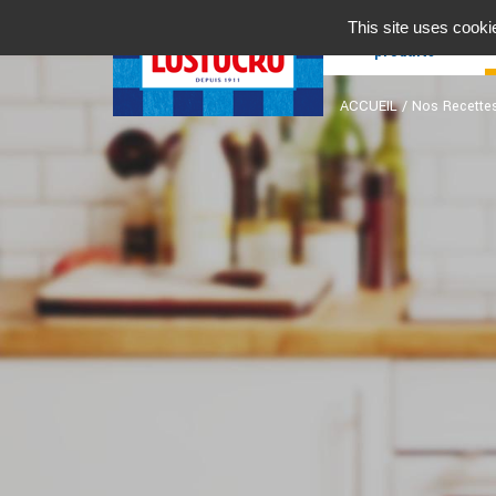
Nos
This site uses cooki
produits
ACCUEIL
/
Nos Recette