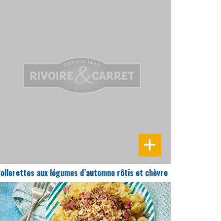
DIFFICULTÉ
PRÉPARATION
20 Min
ollerettes aux légumes d’automne rôtis et chèvre