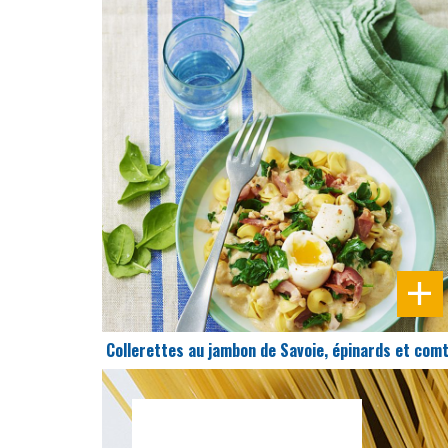
DIFFICULTÉ
PRÉPARATION
20 Min
Collerettes au jambon de Savoie, épinards et com