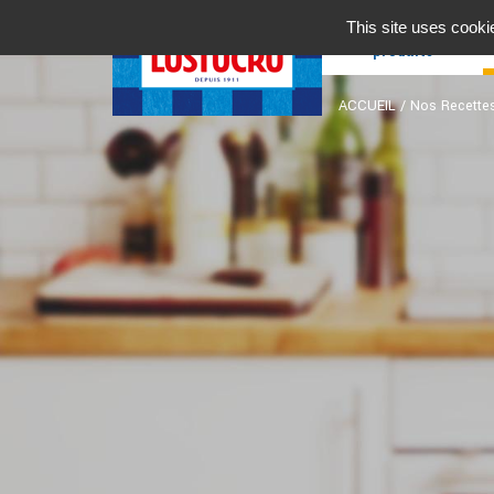
Nos
This site uses cooki
produits
ACCUEIL
/
Nos Recette