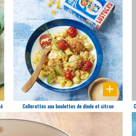
DIFFICULTÉ
PRÉPARATION
15 Min
té
Collerettes aux boulettes de dinde et citron
C