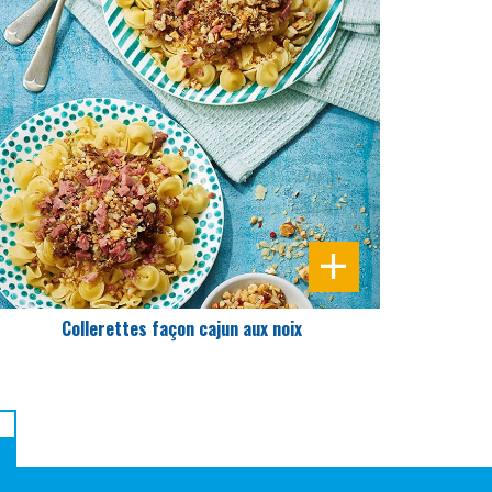
DIFFICULTÉ
PRÉPARATION
30 Min
Collerettes façon cajun aux noix