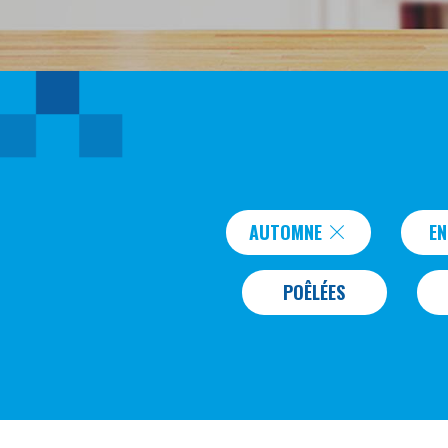
AUTOMNE
E
POÊLÉES