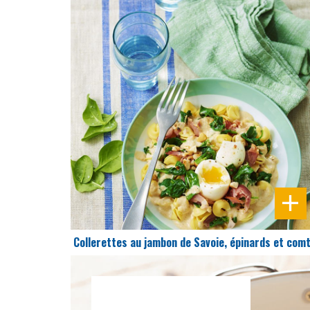
DIFFICULTÉ
PRÉPARATION
20 Min
Collerettes au jambon de Savoie, épinards et com