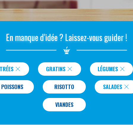
En manque d'idée ? Laissez-vous guider !
NTRÉES
GRATINS
LÉGUMES
POISSONS
RISOTTO
SALADES
VIANDES