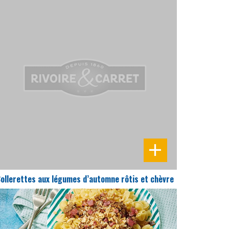
DIFFICULTÉ
PRÉPARATION
20 Min
ollerettes aux légumes d’automne rôtis et chèvre