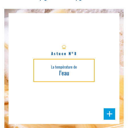
Astuce N°8
La température de
l’eau