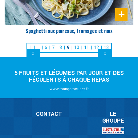
Spaghetti aux poireaux, fromages et noix
1
…
6
7
8
9
10
11
12
13
5 FRUITS ET LÉGUMES PAR JOUR ET DES
FÉCULENTS À CHAQUE REPAS
www.mangerbouger.fr
CONTACT
LE
GROUPE