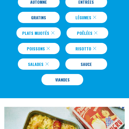
AUTOMNE
ENTRÉES
GRATINS
LÉGUMES
PLATS MIJOTÉS
POÊLÉES
POISSONS
RISOTTO
SALADES
SAUCE
VIANDES