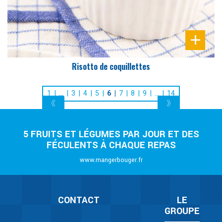
Risotto de coquillettes
1
…
3
4
5
6
7
8
9
…
14
5 FRUITS ET LÉGUMES PAR JOUR ET DES
FÉCULENTS À CHAQUE REPAS
www.mangerbouger.fr
CONTACT
LE
GROUPE