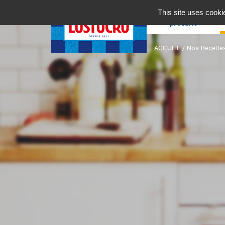
Nos
This site uses cooki
produits
ACCUEIL
/
Nos Recette