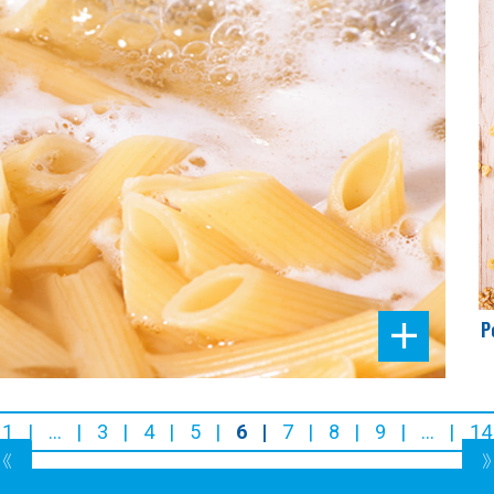
P
1
…
3
4
5
6
7
8
9
…
14