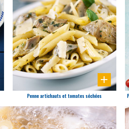
DIFFICULTÉ
PRÉPARATION
10 Min
Penne artichauts et tomates séchées