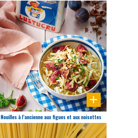
DIFFICULTÉ
PRÉPARATION
15 Min
Nouilles à l’ancienne aux figues et aux noisettes