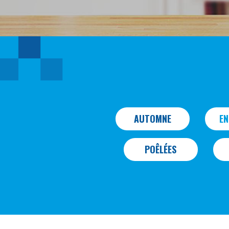
AUTOMNE
E
POÊLÉES