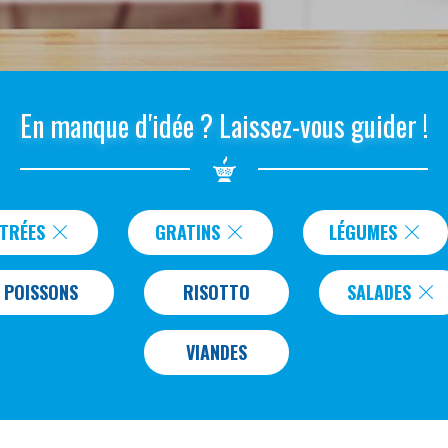
En manque d'idée ? Laissez-vous guider !
NTRÉES
GRATINS
LÉGUMES
POISSONS
RISOTTO
SALADES
VIANDES