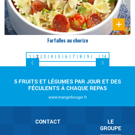
Farfalles au chorizo
1
2
3
4
5
6
7
8
9
…
14
5 FRUITS ET LÉGUMES PAR JOUR ET DES
FÉCULENTS À CHAQUE REPAS
www.mangerbouger.fr
CONTACT
LE
GROUPE