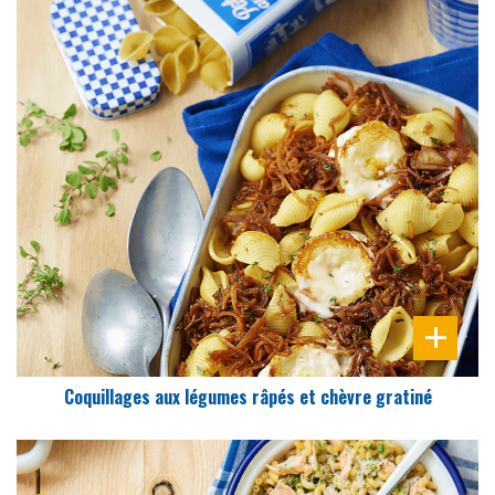
DIFFICULTÉ
PRÉPARATION
20 Min
Coquillages aux légumes râpés et chèvre gratiné