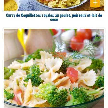
Curry de Coquillettes royales au poulet, poireaux et lait de
coco
DIFFICULTÉ
PRÉPARATION
15 Min