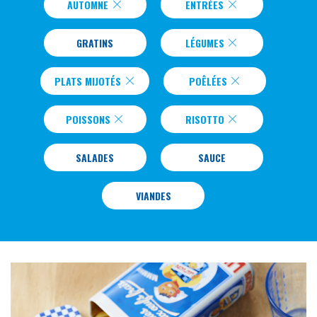
AUTOMNE
ENTRÉES
GRATINS
LÉGUMES
PLATS MIJOTÉS
POÊLÉES
POISSONS
RISOTTO
SALADES
SAUCE
VIANDES