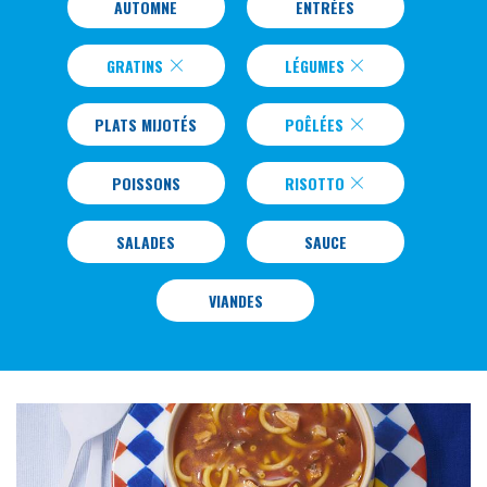
AUTOMNE
ENTRÉES
GRATINS
LÉGUMES
PLATS MIJOTÉS
POÊLÉES
POISSONS
RISOTTO
SALADES
SAUCE
VIANDES