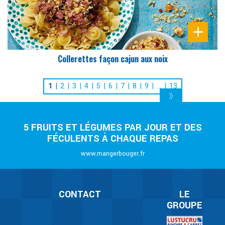
Collerettes façon cajun aux noix
1
2
3
4
5
6
7
8
9
…
13
5 FRUITS ET LÉGUMES PAR JOUR ET DES
FÉCULENTS À CHAQUE REPAS
www.mangerbouger.fr
CONTACT
LE
GROUPE