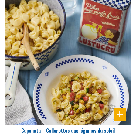
DIFFICULTÉ
PRÉPARATION
25 Min
Caponata – Collerettes aux légumes du soleil