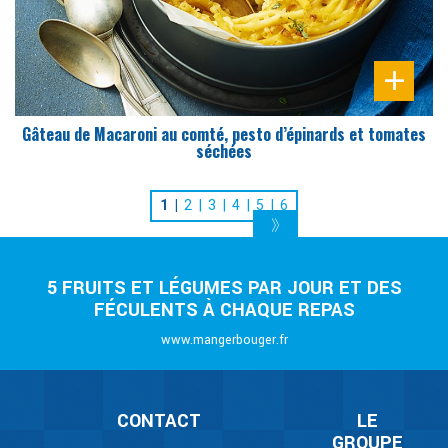
Gâteau de Macaroni au comté, pesto d’épinards et tomates
séchées
1
2
3
4
5
6
5 FRUITS ET LÉGUMES PAR JOUR ET DES
FÉCULENTS À CHAQUE REPAS
www.mangerbouger.fr
CONTACT
LE
GROUPE