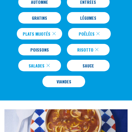
AUTOMNE
ENTRÉES
GRATINS
LÉGUMES
PLATS MIJOTÉS
POÊLÉES
POISSONS
RISOTTO
SALADES
SAUCE
VIANDES