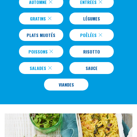
AUTOMNE
ENTRÉES
GRATINS
LÉGUMES
PLATS MIJOTÉS
POÊLÉES
POISSONS
RISOTTO
SALADES
SAUCE
VIANDES