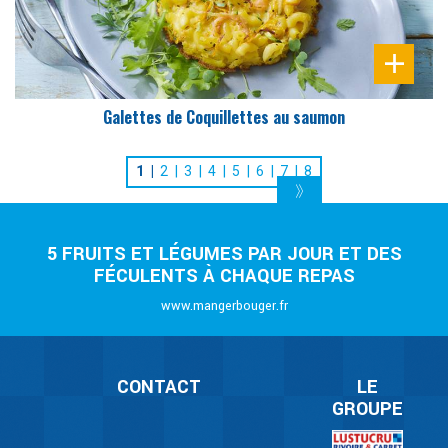
Galettes de Coquillettes au saumon
1
2
3
4
5
6
7
8
5 FRUITS ET LÉGUMES PAR JOUR ET DES
FÉCULENTS À CHAQUE REPAS
www.mangerbouger.fr
CONTACT
LE
GROUPE