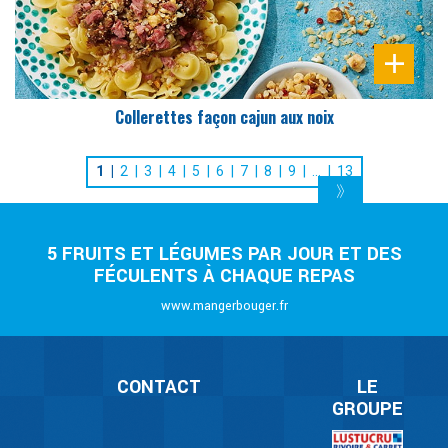
Collerettes façon cajun aux noix
1
2
3
4
5
6
7
8
9
…
13
5 FRUITS ET LÉGUMES PAR JOUR ET DES
FÉCULENTS À CHAQUE REPAS
www.mangerbouger.fr
CONTACT
LE
GROUPE