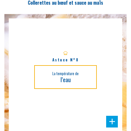
Collerettes au bœuf et sauce au maïs
Astuce N°8
La température de
l’eau