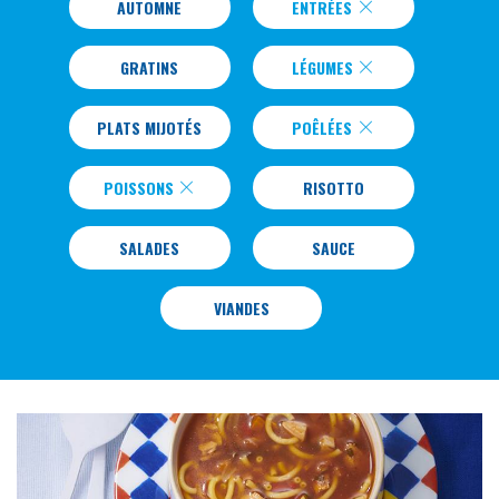
AUTOMNE
ENTRÉES
GRATINS
LÉGUMES
PLATS MIJOTÉS
POÊLÉES
POISSONS
RISOTTO
SALADES
SAUCE
VIANDES