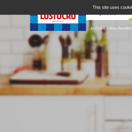
Nos
This site uses cooki
produits
ACCUEIL
/
Nos Recette