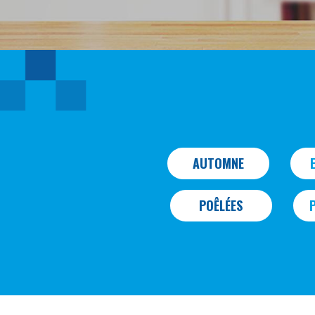
AUTOMNE
POÊLÉES