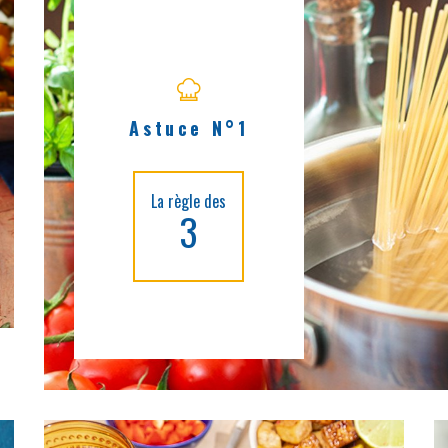
Astuce N°1
La règle des
3