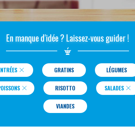
En manque d'idée ? Laissez-vous guider !
ENTRÉES
GRATINS
LÉGUMES
POISSONS
RISOTTO
SALADES
VIANDES