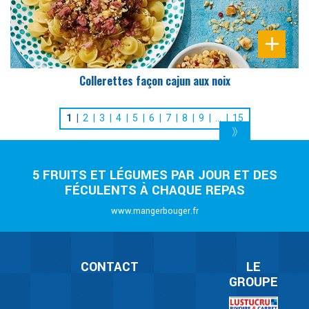
Collerettes façon cajun aux noix
1
2
3
4
5
6
7
8
9
…
15
5 FRUITS ET LÉGUMES PAR JOUR ET DES
FÉCULENTS À CHAQUE REPAS
www.mangerbouger.fr
CONTACT
LE
GROUPE