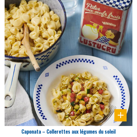
DIFFICULTÉ
PRÉPARATION
25 Min
Caponata – Collerettes aux légumes du soleil