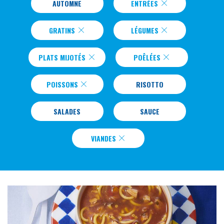
AUTOMNE
ENTRÉES
GRATINS
LÉGUMES
PLATS MIJOTÉS
POÊLÉES
POISSONS
RISOTTO
SALADES
SAUCE
VIANDES