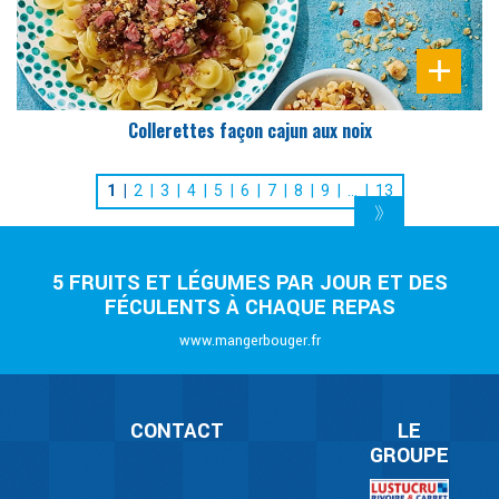
Collerettes façon cajun aux noix
1
2
3
4
5
6
7
8
9
…
13
5 FRUITS ET LÉGUMES PAR JOUR ET DES
FÉCULENTS À CHAQUE REPAS
www.mangerbouger.fr
CONTACT
LE
GROUPE