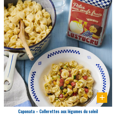
DIFFICULTÉ
PRÉPARATION
25 Min
Caponata – Collerettes aux légumes du soleil