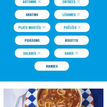
AUTOMNE
ENTRÉES
GRATINS
LÉGUMES
PLATS MIJOTÉS
POÊLÉES
POISSONS
RISOTTO
SALADES
SAUCE
VIANDES