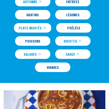
AUTOMNE
ENTRÉES
GRATINS
LÉGUMES
PLATS MIJOTÉS
POÊLÉES
POISSONS
RISOTTO
SALADES
SAUCE
VIANDES