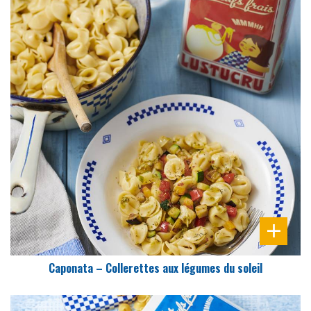
DIFFICULTÉ
PRÉPARATION
25 Min
Caponata – Collerettes aux légumes du soleil