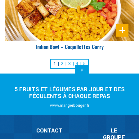
Indian Bowl – Coquillettes Curry
1
2
3
4
5
5 FRUITS ET LÉGUMES PAR JOUR ET DES
FÉCULENTS À CHAQUE REPAS
www.mangerbouger.fr
CONTACT
LE
GROUPE