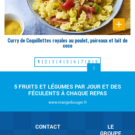
Curry de Coquillettes royales au poulet, poireaux et lait de
coco
1
2
3
4
5
6
7
8
9
5 FRUITS ET LÉGUMES PAR JOUR ET DES
FÉCULENTS À CHAQUE REPAS
www.mangerbouger.fr
CONTACT
LE
GROUPE