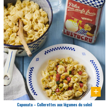
DIFFICULTÉ
PRÉPARATION
25 Min
Caponata – Collerettes aux légumes du soleil