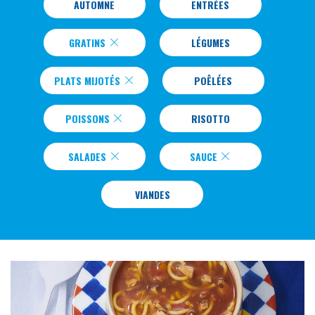
AUTOMNE
ENTRÉES
GRATINS
LÉGUMES
PLATS MIJOTÉS
POÊLÉES
POISSONS
RISOTTO
SALADES
SAUCE
VIANDES