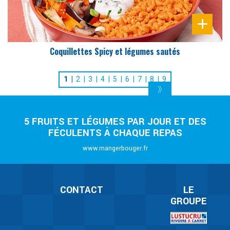
Coquillettes Spicy et légumes sautés
1
2
3
4
5
6
7
8
9
5 FRUITS ET LÉGUMES PAR JOUR ET DES
FÉCULENTS À CHAQUE REPAS
www.mangerbouger.fr
CONTACT
LE
GROUPE