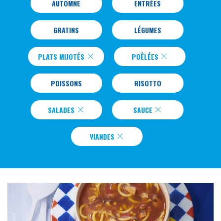
AUTOMNE
ENTRÉES
GRATINS
LÉGUMES
PLATS MIJOTÉS
POÊLÉES
POISSONS
RISOTTO
SALADES
SAUCE
VIANDES