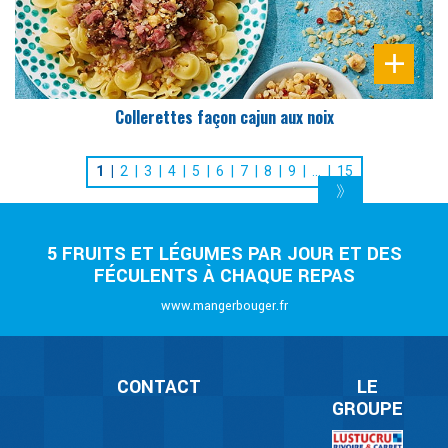
Collerettes façon cajun aux noix
1
2
3
4
5
6
7
8
9
…
15
5 FRUITS ET LÉGUMES PAR JOUR ET DES
FÉCULENTS À CHAQUE REPAS
www.mangerbouger.fr
CONTACT
LE
GROUPE