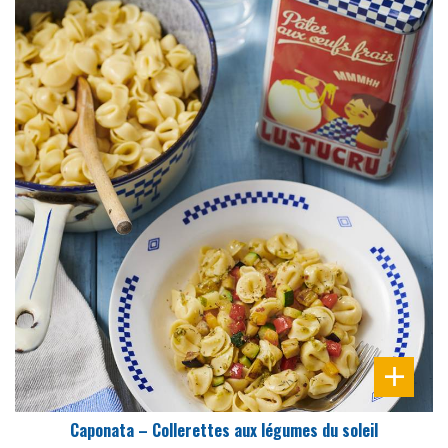
DIFFICULTÉ
PRÉPARATION
25 Min
Caponata – Collerettes aux légumes du soleil