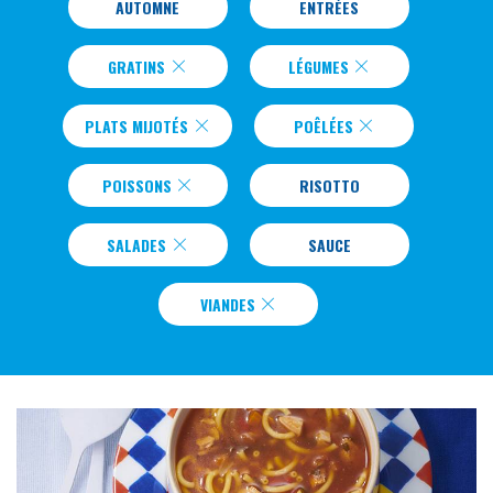
AUTOMNE
ENTRÉES
GRATINS
LÉGUMES
PLATS MIJOTÉS
POÊLÉES
POISSONS
RISOTTO
SALADES
SAUCE
VIANDES