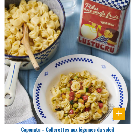
DIFFICULTÉ
PRÉPARATION
25 Min
Caponata – Collerettes aux légumes du soleil