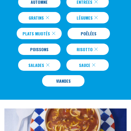
AUTOMNE
ENTRÉES
GRATINS
LÉGUMES
PLATS MIJOTÉS
POÊLÉES
POISSONS
RISOTTO
SALADES
SAUCE
VIANDES