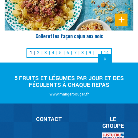
Collerettes façon cajun aux noix
1
2
3
4
5
6
7
8
9
…
14
5 FRUITS ET LÉGUMES PAR JOUR ET DES
FÉCULENTS À CHAQUE REPAS
www.mangerbouger.fr
CONTACT
LE
GROUPE