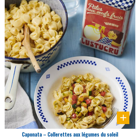
DIFFICULTÉ
PRÉPARATION
25 Min
Caponata – Collerettes aux légumes du soleil