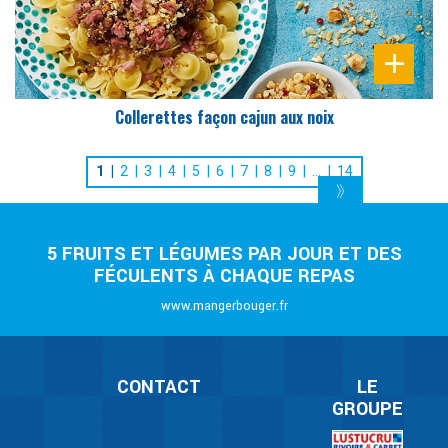
Collerettes façon cajun aux noix
1
2
3
4
5
6
7
8
9
…
14
5 FRUITS ET LÉGUMES PAR JOUR ET DES
FÉCULENTS À CHAQUE REPAS
www.mangerbouger.fr
CONTACT
LE
GROUPE