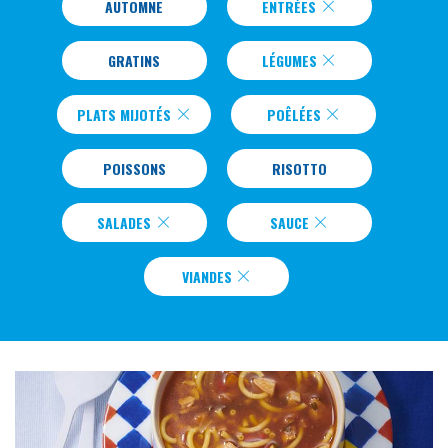
AUTOMNE
ENTRÉES
GRATINS
LÉGUMES
PLATS MIJOTÉS
POÊLÉES
POISSONS
RISOTTO
SALADES
SAUCE
VIANDES